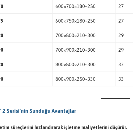
70
600×700×180~250
27
75
600×750×180~250
27
80
700×800×210~300
29
90
700×900×210~300
29
80
800×800×210~300
33
90
800×900×250~330
33
2 Serisi’nin Sunduğu Avantajlar
etim süreçlerini hızlandırarak işletme maliyetlerini düşürür.