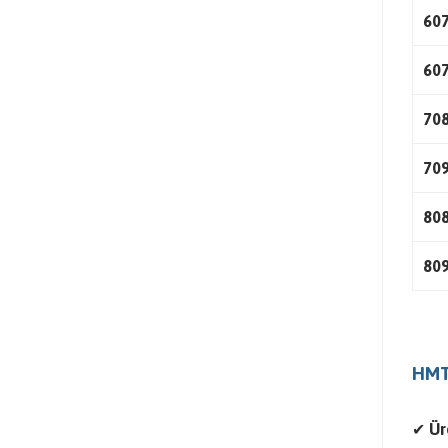
60
60
70
70
80
80
HMT 
✔
Ür