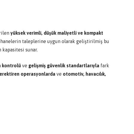
rilen
yüksek verimli, düşük maliyetli ve kompakt
anelerin taleplerine uygun olarak geliştirilmiş bu
m kapasitesi sunar.
m kontrolü
ve
gelişmiş güvenlik standartlarıyla
fark
gerektiren operasyonlarda
ve
otomotiv, havacılık,