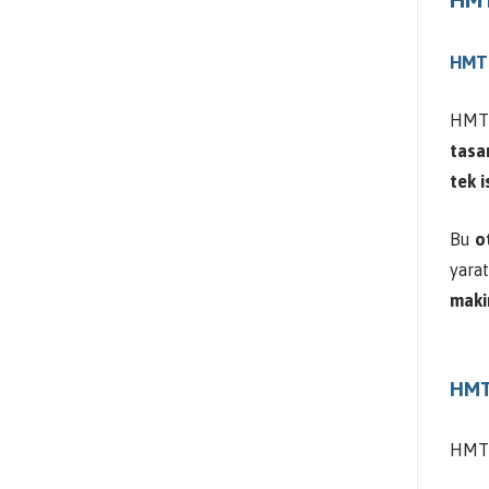
HMT 
HMT 
tasa
tek 
Bu
o
yarat
maki
HMT 
HMT 2