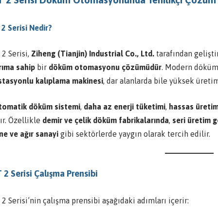
2 Serisi Nedir?
2 Serisi,
Ziheng (Tianjin) Industrial Co., Ltd.
tarafından gelişti
rıma sahip
bir
döküm otomasyonu çözümüdür
. Modern dökümh
istasyonlu kalıplama makinesi
, dar alanlarda bile yüksek üreti
tomatik döküm sistemi
,
daha az enerji tüketimi
,
hassas üreti
ır. Özellikle
demir ve çelik döküm fabrikalarında
,
seri üretim 
ne ve ağır sanayi
gibi sektörlerde yaygın olarak tercih edilir.
2 Serisi Çalışma Prensibi
 Serisi’nin çalışma prensibi aşağıdaki adımları içerir: