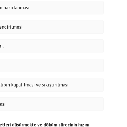
n hazırlanması.
endirilmesi.
ı.
lıbın kapatılması ve sıkıştırılması.
ası.
etleri düşürmekte ve döküm sürecinin hızını