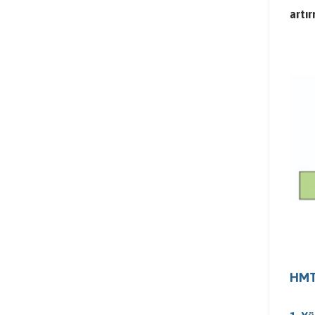
artı
HMT 