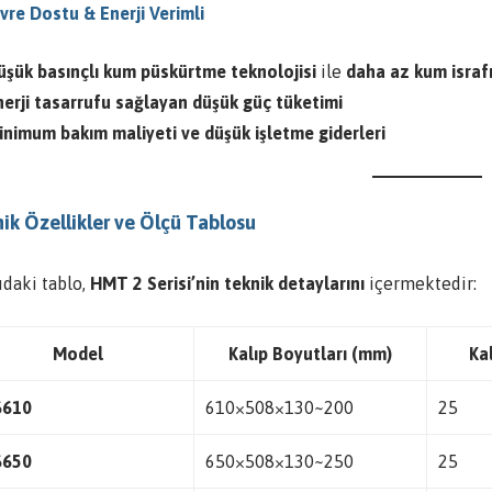
vre Dostu & Enerji Verimli
üşük basınçlı kum püskürtme teknolojisi
ile
daha az kum israf
nerji tasarrufu sağlayan düşük güç tüketimi
inimum bakım maliyeti ve düşük işletme giderleri
ik Özellikler ve Ölçü Tablosu
ıdaki tablo,
HMT 2 Serisi’nin teknik detaylarını
içermektedir:
Model
Kalıp Boyutları (mm)
Kal
6610
610×508×130~200
25
6650
650×508×130~250
25