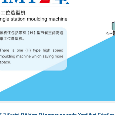
 2 Serisi Döküm Otomasyonunda Yenilikçi Çözüm