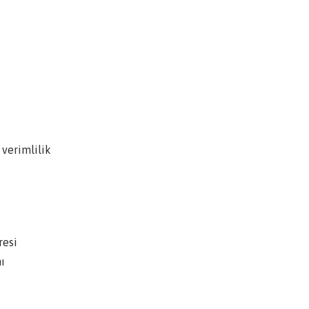
verimlilik
resi
ı