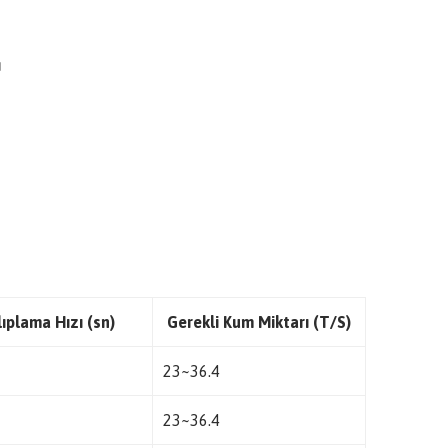
ı
ıplama Hızı (sn)
Gerekli Kum Miktarı (T/S)
23~36.4
23~36.4