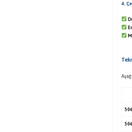
4. Çe
D
E
M
Tekn
Aşağ
50
50