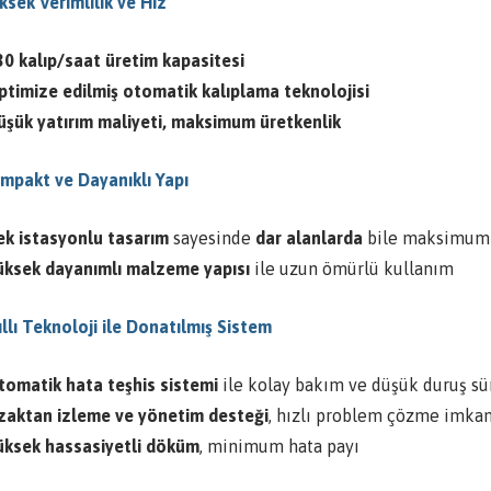
ksek Verimlilik ve Hız
30 kalıp/saat üretim kapasitesi
ptimize edilmiş otomatik kalıplama teknolojisi
üşük yatırım maliyeti, maksimum üretkenlik
ompakt ve Dayanıklı Yapı
ek istasyonlu tasarım
sayesinde
dar alanlarda
bile maksimum 
üksek dayanımlı malzeme yapısı
ile uzun ömürlü kullanım
ıllı Teknoloji ile Donatılmış Sistem
tomatik hata teşhis sistemi
ile kolay bakım ve düşük duruş sü
zaktan izleme ve yönetim desteği
, hızlı problem çözme imkan
üksek hassasiyetli döküm
, minimum hata payı