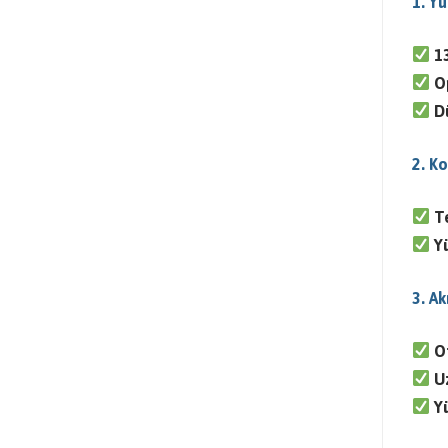
1. Yü
1
O
D
2. K
T
Y
3. Ak
O
U
Y