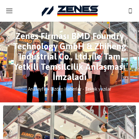
Zenes Firması BMD Foundry
Technology GmbH & Zhiheng
Industrial Co., Ltd. ile Tam
Yetkili Temsilcilik Anlaşması
İmzaladı
Anasayfa
»
Bizden Haberler - Teknik yazılar