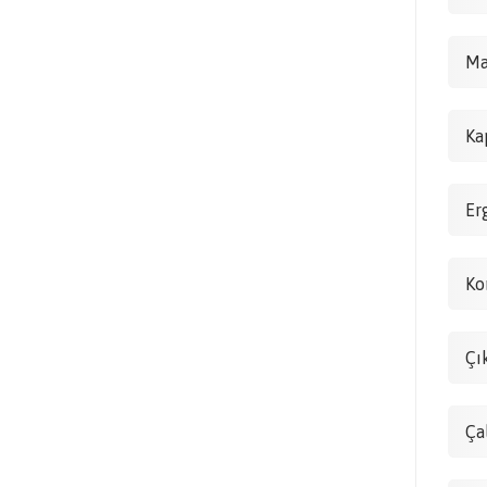
Ma
Ka
Er
Ko
Çı
Ça