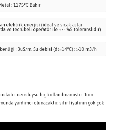
Metal : 1175℃ Bakır
n elektrik enerjisi (ideal ve sıcak astar
da ve tecrübeli operatör ile +/- %5 toleranslıdır)
tkenliği : 3uS/m. Su debisi (dt=14℃) : >10 m3/h
arındadır. neredeyse hiç kullanılmamıştır. Tüm
unda yardımcı olunacaktır. sıfır fiyatının çok çok