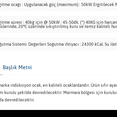
gitme ocağı : Uygulanacak güç (maximum) : 50kW Ergitilecek 
gitme süresi : 40kg için @ 50kW : 45-50dk. (*) 40KG için harcana
çülerinde, 20℃ üzerinde sıkıştırılmış kuru ve temiz kaliteli hur
ğutma Sistemi: Değerleri Soğutma ihtiyacı : 24300 kCal. Su ile
Başlık Metni
arka indüksiyon ocak, en kaliteli ocaklardandır. Ürün sıfır ay
em kurulu şekilde devredilecektir. Marmara bölgesi için kurulum
da devredilecektir.