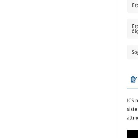
Er
Er
öl
So
ICS m
sist
altın