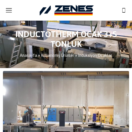
INDUCTOTHERM OCAK 3+5
TONLUK
Anasayfa
»
Kullanılmış Ürünler
»
İndüksiyon Ocaklar